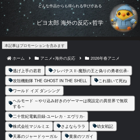
どんな作品からも得られる学びがある
ピヨ太郎 海外の反応×哲学
本記事はプロモーションを含みます
ホーム
アニメ×海外の反応
2026年春アニメ
逃げ上手の若君
クレバテスⅡ-魔獣の王と偽りの勇者伝承-
攻殻機動隊 THE GHOST IN THE SHELL
これ描いて死ね
ワールド イズ ダンシング
ヘルモード ～やり込み好きのゲーマーは廃設定の異世界で無双
する～
二十世紀電氣目録-ユーレカ・エヴリカ-
株式会社マジルミエ
さよならララ
幼女戦記
天幕のジャードゥーガル
黄泉のツガイ