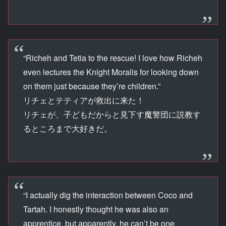
“Richeh and Tetia to the rescue! I love how Richeh
even lectures the Knight Moralis for looking down
on them just because they’re children.”
リチェとテティアが救出に来た！
リチェが、子どもだからと見下す魔警団に説教す
るところまで大好きだ。
“I actually dig the interaction between Coco and
Tartah. I honestly thought he was also an
apprentice, but apparently, he can’t be one