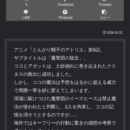
X
Facebook
Threads
LINE
Pinterest
コピー
2026.05.22
アニメ『とんがり帽子のアトリエ』第8話。
サブタイトルは「魔警団の疑念」。
ココとアガットは、土砂崩れに巻き込まれたクス
タスの救出に成功しました。
しかし、ココの魔法は予想をはるかに超える威力
で周囲一帯を砂に変えてしまいます。
現場に駆けつけた魔警団のイースヒースは禁止魔
法が使われたと判断し、2人を拘束し、ココの記
憶を消そうとするのですが…。
海外ではキーフリーの行動に驚きの感想や考察で