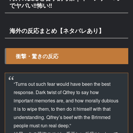
でヤバい‼怖い‼
海外の反応まとめ【ネタバレあり】
衝撃・驚きの反応
“Turns out such fear would have been the best
response. Dark twist of Qifrey to say how
important memories are, and how morally dubious
it is to wipe them, to then do it himself with that
understanding. Qifrey’s beef with the Brimmed
people must run real deep.”