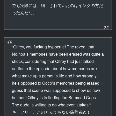
でも実際には、細工されていたのはインクの方だ
ったんだな。
“Qifrey, you fucking hypocrite! The reveal that
Nolnoa’s memories have been erased was quite a
shock, considering that Qifrey had just talked
earlier in the episode about how memories are
what make up a person’s life and how strongly
he’s opposed to Coco’s memories being erased. I
guess that scene was supposed to show us how
hellbent Qifrey is in finding the Brimmed Caps.
The dude is willing to do whatever it takes.”
キーフリー、このとんでもない偽善者め！