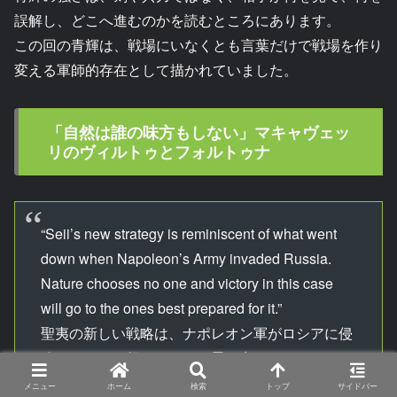
誤解し、どこへ進むのかを読むところにあります。
この回の青輝は、戦場にいなくとも言葉だけで戦場を作り
変える軍師的存在として描かれていました。
「自然は誰の味方もしない」マキャヴェッ
リのヴィルトゥとフォルトゥナ
“Seii’s new strategy is reminiscent of what went
down when Napoleon’s Army invaded Russia.
Nature chooses no one and victory in this case
will go to the ones best prepared for it.”
聖夷の新しい戦略は、ナポレオン軍がロシアに侵
攻したときに起きたことを思い出させる。
自然は誰の味方もしない。
メニュー
ホーム
検索
トップ
サイドバー