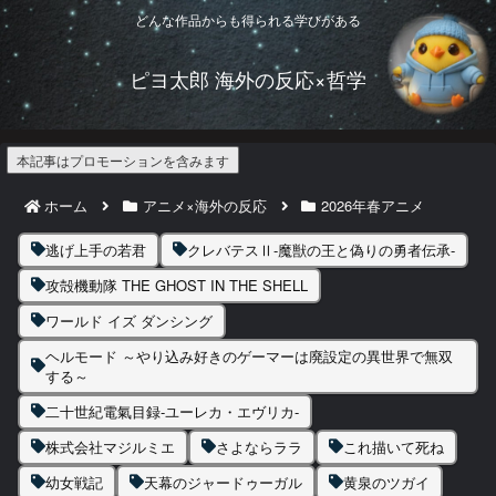
どんな作品からも得られる学びがある
ピヨ太郎 海外の反応×哲学
本記事はプロモーションを含みます
ホーム
アニメ×海外の反応
2026年春アニメ
逃げ上手の若君
クレバテスⅡ-魔獣の王と偽りの勇者伝承-
攻殻機動隊 THE GHOST IN THE SHELL
ワールド イズ ダンシング
ヘルモード ～やり込み好きのゲーマーは廃設定の異世界で無双
する～
二十世紀電氣目録-ユーレカ・エヴリカ-
株式会社マジルミエ
さよならララ
これ描いて死ね
幼女戦記
天幕のジャードゥーガル
黄泉のツガイ