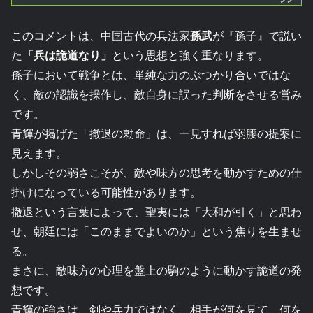
このコメントは、中国古代の兵法家
孫武
が『孫子』で説い
た
「兵は詭道なり」
という思想と強く重なります。
孫子において戦争とは、単純な力のぶつかり合いではな
く、敵の認識を操作し、敵自身に誤った判断をさせる営み
です。
青輝が掲げた「撤退の勅命」は、一見すれば弱腰の提案に
見えます。
しかしその弱さこそが、敵や味方の思考を動かすための仕
掛けになっている可能性があります。
撤退という言葉によって、聖夷には「大和が引く」と思わ
せ、朝廷には「このままでよいのか」という焦りを生ませ
る。
まさに、敵味方の心理を盤上の駒のように動かす詭道の発
想です。
青輝の強さは、剣や兵力ではなく、相手が何を見て、何を