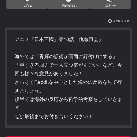
LINE
Pinterest
コピー
2026.06.08
アニメ『日本三國』第10話「仇敵再会」
海外では「青輝の話術が画面に釘付けにする」
「重すぎる胆力で一人立つ姿がすごい」など、今
回も様々な意見がありました！
さっそくRedditを中心とした海外の反応を見て行
きましょう。
後半では海外の反応から哲学的考察をしていきま
す。
ぜひ最後までお付き合いください！