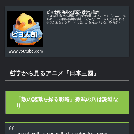
ピヨ太郎 海外の反応×哲学@信州
ピヨ太郎 海外の反応×哲学@信州へようこそ！【アニメ×海
外の反応×哲学×信州探訪】「どんなアニメからも得られる
学びがある」をテーマに信州からお届けする、教育系エン
ターテインメント・チャンネルです。当チャンネルでは、
アニメ作品を単なる娯楽とし…
www.youtube.com
哲学から見るアニメ『日本三國』
「敵の認識を操る戦略」孫武の兵は詭道な
り
“I’m not well versed with strategies (not even