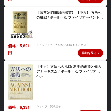
【通常24時間以内出荷】 【中古】 方法へ
の挑戦 / ポール・K. ファイヤアーベント,
…
ショップ：もったいない本舗 おまとめ店
価格：5,821
円
【中古】方法への挑戦: 科学的創造と知の
アナーキズム／ポール・K. ファイヤアー
ベン…
ショップ：買取王子
価格：6,331