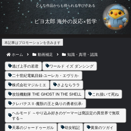
どんな作品からも得られる学びがある
ピヨ太郎 海外の反応×哲学
本記事はプロモーションを含みます
ホーム
動画補足
知識・真理・認識
逃げ上手の若君
ワールド イズ ダンシング
二十世紀電氣目録-ユーレカ・エヴリカ-
株式会社マジルミエ
さよならララ
攻殻機動隊 THE GHOST IN THE SHELL
これ描いて死ね
クレバテスⅡ-魔獣の王と偽りの勇者伝承-
ヘルモード ～やり込み好きのゲーマーは廃設定の異世界で無双
する～
天幕のジャードゥーガル
幼女戦記
黄泉のツガイ