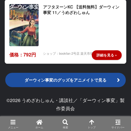
アフタヌーンKC 【送料無料】ダーウィン
事変 11／うめざわしゅん
ショップ：bookfan 2号店 楽天市場店
価格：792円
ダーウィン事変のグッズをアニメイトで見る
©2026 うめざわしゅん・講談社／「ダーウィン事変」製
作委員会
メニュー
ホーム
検索
トップ
サイドバー