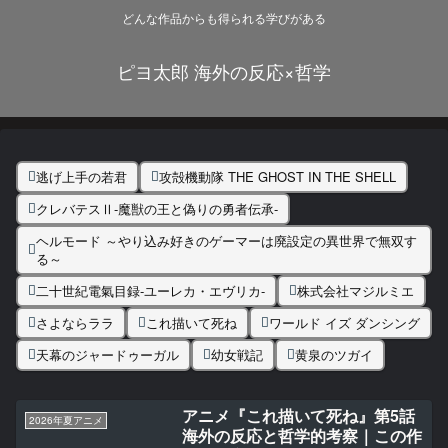
どんな作品からも得られる学びがある
ピヨ太郎 海外の反応×哲学
逃げ上手の若君
攻殻機動隊 THE GHOST IN THE SHELL
クレバテスⅡ-魔獣の王と偽りの勇者伝承-
ヘルモード ～やり込み好きのゲーマーは廃設定の異世界で無双す
る～
二十世紀電氣目録-ユーレカ・エヴリカ-
株式会社マジルミエ
さよならララ
これ描いて死ね
ワールド イズ ダンシング
天幕のジャードゥーガル
幼女戦記
黄泉のツガイ
アニメ『これ描いて死ね』第5話
2026年夏アニメ
海外の反応と哲学的考察｜この作