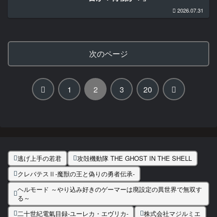
2026.07.31
次のページ
前
次
1
2
3
20
へ
へ
逃げ上手の若君
攻殻機動隊 THE GHOST IN THE SHELL
クレバテスⅡ-魔獣の王と偽りの勇者伝承-
ヘルモード ～やり込み好きのゲーマーは廃設定の異世界で無双す
る～
二十世紀電氣目録-ユーレカ・エヴリカ-
株式会社マジルミエ