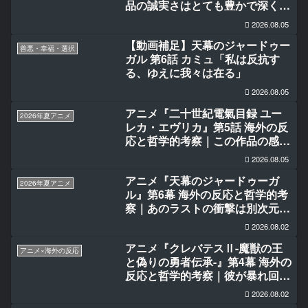
品の誠実さはとても豊かで深くて
美しい
2026.08.05
【動画補足】天幕のジャードゥー
善悪・幸福・選択
ガル 第6話 カミュ「私は反抗す
る、ゆえに我々は在る」
2026.08.05
アニメ『二十世紀電氣目録 ユー
2026年夏アニメ
レカ・エヴリカ』第5話 海外の反
応と哲学的考察｜この作品の感情
的な核は本当に深く響く
2026.08.05
アニメ『天幕のジャードゥーガ
2026年夏アニメ
ル』第6幕 海外の反応と哲学的考
察｜あのラストの衝撃は別次元だ
った。
2026.08.02
アニメ『クレバテスⅡ-魔獣の王
アニメ×海外の反応
と偽りの勇者伝承-』第4幕 海外の
反応と哲学的考察｜彼が暴れ回る
のは久しぶり。楽しみだ‼
2026.08.02