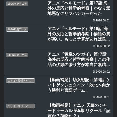
アニメ『ヘルモード』第17話 海
2026年夏アニメ
外の反応と哲学的考察｜かなり意
地悪なクリフハンガーだった
2026.08.02
アニメ『ヘルモード』第16話 海
2026年夏アニメ
外の反応と哲学的考察｜物語の質
が高い。もっと予算があれば良か
ったのに。
2026.08.02
アニメ『黄泉のツガイ』第17話
2026年夏アニメ
海外の反応と哲学的考察｜この作
品の伏線の張り方が本当に素晴ら
しい
2026.08.02
【動画補足】幼女戦記Ⅱ第4話 ウ
ことば・論理・パラドックス
ィトゲンシュタイン「敗北へ向か
う勝利と言語ゲーム」
2026.08.01
【動画補足】アニメ 天幕のジャ
ことば・論理・パラドックス
ードゥーガル 第5幕 リクール「証
言か？荷物か？」