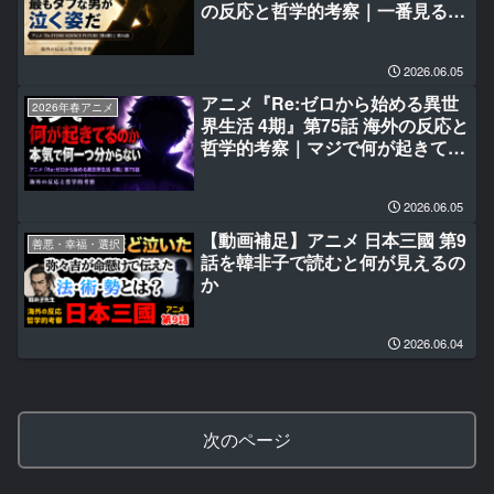
の反応と哲学的考察｜一番見るの
が辛いのは最もタフな男が泣く姿
だ
2026.06.05
アニメ『Re:ゼロから始める異世
2026年春アニメ
界生活 4期』第75話 海外の反応と
哲学的考察｜マジで何が起きてる
のか本気で何一つ分からない
2026.06.05
【動画補足】アニメ 日本三國 第9
善悪・幸福・選択
話を韓非子で読むと何が見えるの
か
2026.06.04
次のページ