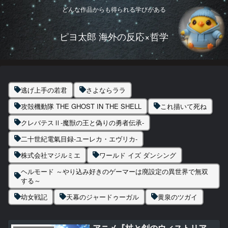
どんな作品からも得られる学びがある
ピヨ太郎 海外の反応×哲学
逃げ上手の若君
さよならララ
攻殻機動隊 THE GHOST IN THE SHELL
これ描いて死ね
クレバテスⅡ-魔獣の王と偽りの勇者伝承-
二十世紀電氣目録-ユーレカ・エヴリカ-
株式会社マジルミエ
ワールド イズ ダンシング
ヘルモード ～やり込み好きのゲーマーは廃設定の異世界で無双
する～
幼女戦記
天幕のジャードゥーガル
黄泉のツガイ
アニメ『杖と剣のウィストリア