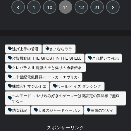
前
次
1
10
11
12
21
へ
へ
逃げ上手の若君
さよならララ
攻殻機動隊 THE GHOST IN THE SHELL
これ描いて死ね
クレバテスⅡ-魔獣の王と偽りの勇者伝承-
二十世紀電氣目録-ユーレカ・エヴリカ-
株式会社マジルミエ
ワールド イズ ダンシング
ヘルモード ～やり込み好きのゲーマーは廃設定の異世界で無双
する～
幼女戦記
天幕のジャードゥーガル
黄泉のツガイ
スポンサーリンク