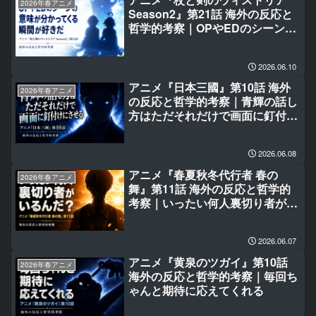
2026年春アニメ
Season2』第21話 海外の反応と
哲学的考察｜OPやEDのシーンの
意味が分かってくる瞬間が好きだ
2026.06.10
アニメ『日本三國』第10話 海外
2026年春アニメ
の反応と哲学的考察｜青輝の話し
方はただそれだけで画面に釘付け
にさせる
2026.06.08
アニメ『春夏秋冬代行者 春の
2026年春アニメ
舞』第11話 海外の反応と哲学的
考察｜いったい何人裏切り者がい
るんだ？
2026.06.07
アニメ『黄泉のツガイ』第10話
2026年春アニメ
海外の反応と哲学的考察｜毎回ち
ゃんと期待に応えてくれる