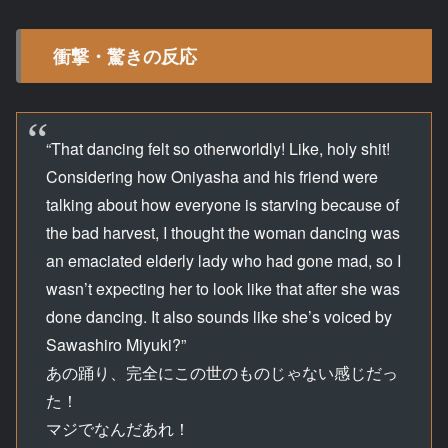
衝撃・驚きの反応
“That dancing felt so otherworldly! Like, holy shit!
Considering how Oniyasha and his friend were
talking about how everyone is starving because of
the bad harvest, I thought the woman dancing was
an emaciated elderly lady who had gone mad, so I
wasn’t expecting her to look like that after she was
done dancing. It also sounds like she’s voiced by
Sawashiro Miyuki?”
あの踊り、完全にこの世のものじゃない感じだっ
た！
マジでなんだあれ！