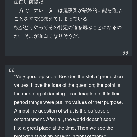
面白い前提だ。
一方で、ナレーターは鬼夜叉が最終的に能を選ぶ
ことをすでに教えてしまっている。
彼がどうやってその特定の道を選ぶことになるの
か、そこが面白くなりそうだ。
“Very good episode. Besides the stellar production
values. I love the idea of the question; the point is
the meaning of dancing. I can imagine in this time
period things were put into values of their purpose.
Almost the question of what is the purpose of
entertainment. After all, the world doesn’t seem
like a great place at the time. Then we see the
protagonist get an answer in front of them.”