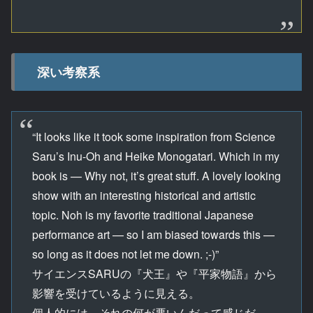
深い考察系
“It looks like it took some inspiration from Science
Saru’s Inu-Oh and Heike Monogatari. Which in my
book is — Why not, it’s great stuff. A lovely looking
show with an interesting historical and artistic
topic. Noh is my favorite traditional Japanese
performance art — so I am biased towards this —
so long as it does not let me down. ;-)”
サイエンスSARUの『犬王』や『平家物語』から
影響を受けているように見える。
個人的には、それの何が悪いんだって感じだ。