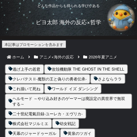
どんな作品からも得られる学びがある
ピヨ太郎 海外の反応×哲学
本記事はプロモーションを含みます
ホーム
アニメ×海外の反応
2026年夏アニメ
逃げ上手の若君
攻殻機動隊 THE GHOST IN THE SHELL
クレバテスⅡ-魔獣の王と偽りの勇者伝承-
さよならララ
これ描いて死ね
ワールド イズ ダンシング
ヘルモード ～やり込み好きのゲーマーは廃設定の異世界で無双
する～
二十世紀電氣目録-ユーレカ・エヴリカ-
株式会社マジルミエ
幼女戦記
天幕のジャードゥーガル
黄泉のツガイ