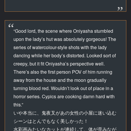
“Good lord, the scene where Oniyasha stumbled
upon the lady’s hut was absolutely gorgeous! The
series of watercolour-style shots with the lady
dancing while her body’s distorted. Looked sort of
creepy, but it fit Oniyasha’s perspective well.
There’s also the first person POV of him running
away from the house and the moon gradually
turning blood red. Wouldn’t look out of place in a
horror series. Cypics are cooking damn hard with
this.”
いや本当に、鬼夜叉があの女性の小屋に迷い込む
シーンはとんでもなく美しかった！
水彩画みたいなカットが連続して、体が歪みなが