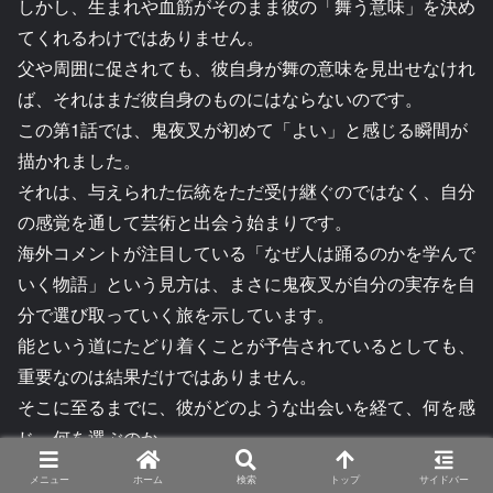
しかし、生まれや血筋がそのまま彼の「舞う意味」を決め
てくれるわけではありません。
父や周囲に促されても、彼自身が舞の意味を見出せなけれ
ば、それはまだ彼自身のものにはならないのです。
この第1話では、鬼夜叉が初めて「よい」と感じる瞬間が
描かれました。
それは、与えられた伝統をただ受け継ぐのではなく、自分
の感覚を通して芸術と出会う始まりです。
海外コメントが注目している「なぜ人は踊るのかを学んで
いく物語」という見方は、まさに鬼夜叉が自分の実存を自
分で選び取っていく旅を示しています。
能という道にたどり着くことが予告されているとしても、
重要なのは結果だけではありません。
そこに至るまでに、彼がどのような出会いを経て、何を感
じ、何を選ぶのか。
その主体的な選択こそが、サルトル的な意味での「自分を
メニュー
ホーム
検索
トップ
サイドバー