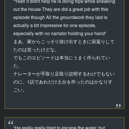
“Yeah it didnt help he is doing flips while sneaking
out the house They are did a great job with this
episode though All the groundwork they laid is
actually a bit impressive for one episode,
especially with no narrator holding your hand”
まあ、家からこっそり抜け出すときに宙返りして
たのは笑ったけどな。
でもこのエピソードは本当にうまく作られてい
た。
ナレーターが手取り足取り説明するわけでもない
のに、1話であれだけ土台を作ったのはかなりす
ごい。
“He really really tried to escape the water, but