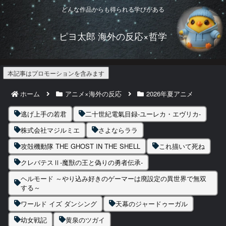
どんな作品からも得られる学びがある
ピヨ太郎 海外の反応×哲学
本記事はプロモーションを含みます
ホーム
アニメ×海外の反応
2026年夏アニメ
逃げ上手の若君
二十世紀電氣目録-ユーレカ・エヴリカ-
株式会社マジルミエ
さよならララ
攻殻機動隊 THE GHOST IN THE SHELL
これ描いて死ね
クレバテスⅡ-魔獣の王と偽りの勇者伝承-
ヘルモード ～やり込み好きのゲーマーは廃設定の異世界で無双
する～
ワールド イズ ダンシング
天幕のジャードゥーガル
幼女戦記
黄泉のツガイ