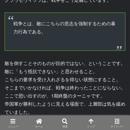
戦争とは、敵にこちらの意志を強制するための暴
力行為である。
敵を倒すことそのものが目的ではない、ということです。
敵に「もう抵抗できない」と思わせること。
こちらの要求を受け入れざるを得ない状態にすること。
そこまでいかなければ、戦争は終わったことにならない。
ここで思い出すのが、1期終盤のターニャです。
帝国軍が勝利したように見える場面で、上層部は気を緩め
ていました。
しかしターニャは、共和国の上層部が逃げようとしている
メニュー
ホーム
検索
トップ
サイドバー
ことに強い危機感を抱きます。