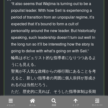
“It also seems that Wajima is turning out to be a
populist leader. With how Seii is experiencing a
period of transition from an unpopular regime, it’s
expected that it’s bound to form a cult of
personality around the new leader. But historically
speaking, such leadership doesn’t turn out well in
the long run so it’ll be interesting how the story is
going to delve with what’s going on with Seii.”
輪島はポピュリスト的な指導者になりつつあるよ
うにも見える。
聖夷が不人気な政権からの移行期にあることを考
えると、新しい指導者の周囲に個人崇拝が形成さ
れるのは当然だろう。
ただ、歴史的に見れば、そうした指導体制は長期
的にはうまくいかない。
だから、物語が聖夷で起きていることをどう掘り
メニュー
ホーム
検索
トップ
サイドバー