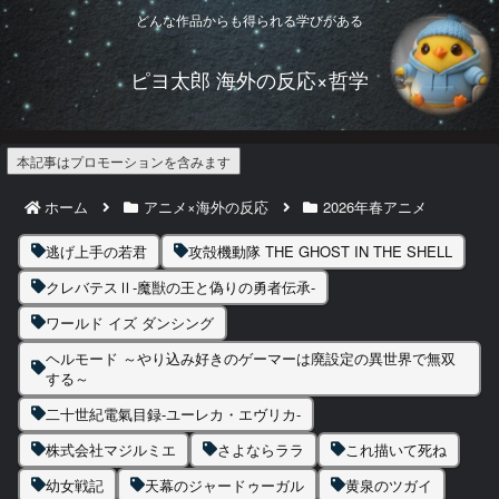
どんな作品からも得られる学びがある
ピヨ太郎 海外の反応×哲学
本記事はプロモーションを含みます
ホーム
アニメ×海外の反応
2026年春アニメ
逃げ上手の若君
攻殻機動隊 THE GHOST IN THE SHELL
クレバテスⅡ-魔獣の王と偽りの勇者伝承-
ワールド イズ ダンシング
ヘルモード ～やり込み好きのゲーマーは廃設定の異世界で無双
する～
二十世紀電氣目録-ユーレカ・エヴリカ-
株式会社マジルミエ
さよならララ
これ描いて死ね
幼女戦記
天幕のジャードゥーガル
黄泉のツガイ