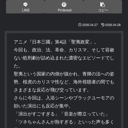
LINE
Pinterest
コピー
2026.04.27
2026.04.28
アニメ『日本三國』第4話「聖夷政変」。
今回も、政治、法、革命、カリスマ、そして容赦
ない処刑劇が詰め込まれた濃密なエピソードでし
た。
聖夷という国家の内側が描かれ、青輝の法への姿
勢、桜虎のカリスマ性など、海外視聴者の間でも
さまざまな反応が飛び交っています。
さらに今回は、入浴シーンやブラックユーモアの
効いた演出にも反応が集中。
「演出がすごすぎる」「音楽が際立っていた」
「ツネちゃんさんが熱すぎる」といった声も多く