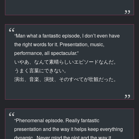
“Man what a fantastic episode, I don’t even have
the right words for it. Presentation, music,
performance, all spectacular.”
いやあ、なんて素晴らしいエピソードなんだ。
うまく言葉にできない。
演出、音楽、演技、そのすべてが壮観だった。
“Phenomenal episode. Really fantastic
presentation and the way it helps keep everything
dynamic.. Never mind the plot and the way it