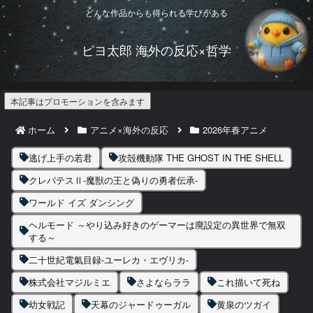
どんな作品からも得られる学びがある
ピヨ太郎 海外の反応×哲学
本記事はプロモーションを含みます
ホーム
アニメ×海外の反応
2026年春アニメ
逃げ上手の若君
攻殻機動隊 THE GHOST IN THE SHELL
クレバテスⅡ-魔獣の王と偽りの勇者伝承-
ワールド イズ ダンシング
ヘルモード ～やり込み好きのゲーマーは廃設定の異世界で無双
する～
二十世紀電氣目録-ユーレカ・エヴリカ-
株式会社マジルミエ
さよならララ
これ描いて死ね
幼女戦記
天幕のジャードゥーガル
黄泉のツガイ