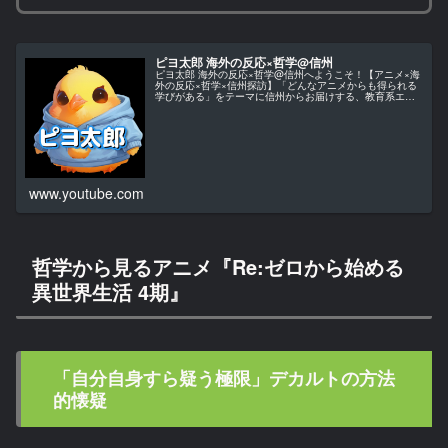
ピヨ太郎 海外の反応×哲学@信州
ピヨ太郎 海外の反応×哲学@信州へようこそ！【アニメ×海
外の反応×哲学×信州探訪】「どんなアニメからも得られる
学びがある」をテーマに信州からお届けする、教育系エン
ターテインメント・チャンネルです。当チャンネルでは、
アニメ作品を単なる娯楽とし…
www.youtube.com
哲学から見るアニメ『Re:ゼロから始める
異世界生活 4期』
「自分自身すら疑う極限」デカルトの方法
的懐疑