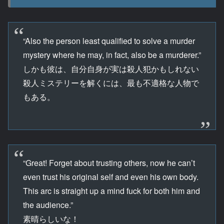
“Also the person least qualified to solve a murder
mystery where he may, in fact, also be a murderer.”
しかも彼は、自分自身が実は殺人犯かもしれない
殺人ミステリーを解くには、最も不適格な人物で
もある。
“Great! Forget about trusting others, now he can’t
even trust his original self and even his own body.
This arc is straight up a mind fuck for both him and
the audience.”
素晴らしいな！