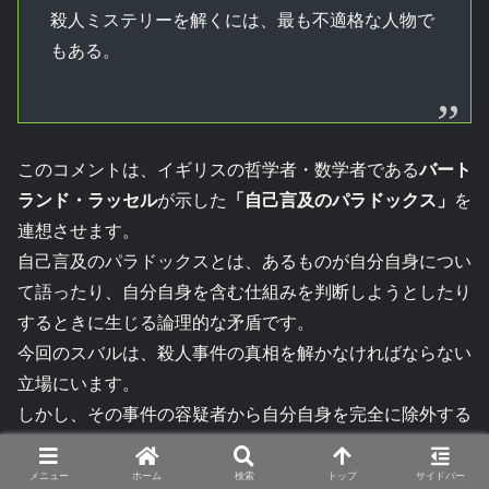
殺人ミステリーを解くには、最も不適格な人物で
もある。
このコメントは、イギリスの哲学者・数学者である
バート
ランド・ラッセル
が示した
「自己言及のパラドックス」
を
連想させます。
自己言及のパラドックスとは、あるものが自分自身につい
て語ったり、自分自身を含む仕組みを判断しようとしたり
するときに生じる論理的な矛盾です。
今回のスバルは、殺人事件の真相を解かなければならない
立場にいます。
しかし、その事件の容疑者から自分自身を完全に除外する
ことができません。
自分が何をしたのか分からない。
メニュー
ホーム
検索
トップ
サイドバー