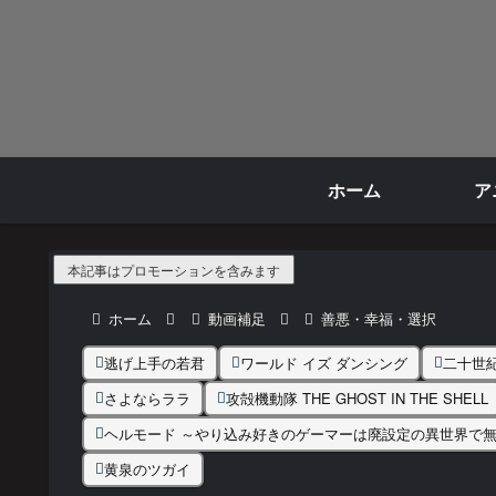
ホーム
ア
本記事はプロモーションを含みます
ホーム
動画補足
善悪・幸福・選択
逃げ上手の若君
ワールド イズ ダンシング
二十世
さよならララ
攻殻機動隊 THE GHOST IN THE SHELL
ヘルモード ～やり込み好きのゲーマーは廃設定の異世界で
黄泉のツガイ