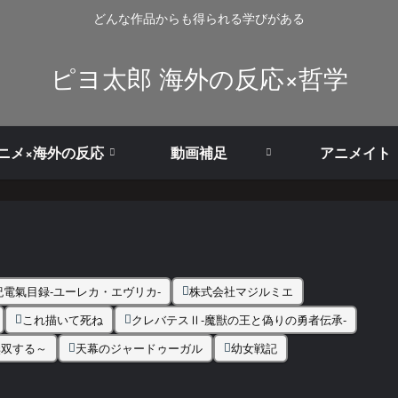
どんな作品からも得られる学びがある
ピヨ太郎 海外の反応×哲学
ニメ×海外の反応
動画補足
アニメイト
紀電氣目録-ユーレカ・エヴリカ-
株式会社マジルミエ
これ描いて死ね
クレバテスⅡ-魔獣の王と偽りの勇者伝承-
無双する～
天幕のジャードゥーガル
幼女戦記