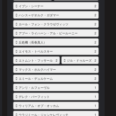
イブン・シーナー
2
ハンス＝ゲオルク・ガダマー
2
カール・フォン・クラウゼヴィッツ
2
アブー・ライハーン・アル・ビールーニー
2
丘処機（長春真人）
2
エイモス・トベルスキー
2
エトムント・フッサール
2
ジル・ドゥルーズ
2
マックス・ホルクハイマー
2
エミール・デュルケーム
2
アンリ・ルフェーヴル
1
デレク・パーフィット
1
ウィリアム・オブ・オッカム
1
ウラジミール・ジャンケレヴィッチ
1