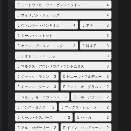
ルートヴィヒ・ウィトゲンシュタイン
4
ウィリアム・ジェームズ
4
ヴァルター・ベンヤミン
4
老子
3
カール・シュミット
3
カール・グスタフ・ユング
3
韓非子
3
テオドール・アドルノ
3
マルクス・アウレリウス・アントニヌス
3
ジャック・ラカン
3
ピエール・ブルデュー
3
トーマス・クーン
3
アントニオ・グラムシ
2
ジョルジョ・アガンベン
2
ルネ・ジラール
2
ハンス・ヨナス
2
マックス・シェーラー
2
カール・ヤスパース
2
セネカ
2
アル・ガザーリー
2
イブン・ハルドゥーン
2