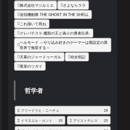
株式会社マジルミエ
さよならララ
攻殻機動隊 THE GHOST IN THE SHELL
これ描いて死ね
クレバテスⅡ-魔獣の王と偽りの勇者伝承-
ヘルモード ～やり込み好きのゲーマーは廃設定の異
世界で無双する～
天幕のジャードゥーガル
幼女戦記
黄泉のツガイ
哲学者
フリードリヒ・ニーチェ
28
イマヌエル・カント
25
アリストテレス
25