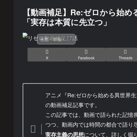
【動画補足】Re:ゼロから始める
「実存は本質に先立つ」
善悪・幸福・選択
X
Facebook
Threads
アニメ『Re:ゼロから始める異世界生
の動画補足記事です。
この記事では、動画で語られた記憶
つつ、動画内では時間の都合で語り
について、詳しく掘
実存主義の思想