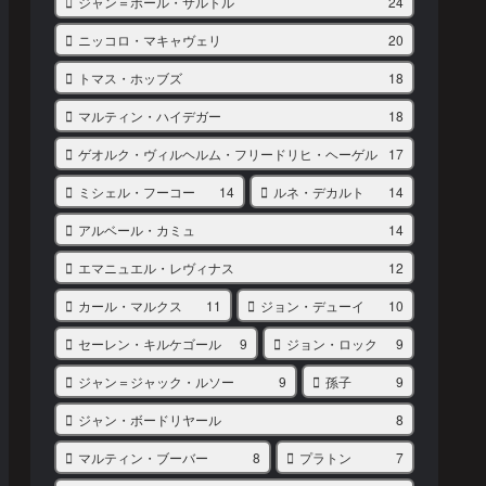
ジャン＝ポール・サルトル
24
ニッコロ・マキャヴェリ
20
トマス・ホッブズ
18
マルティン・ハイデガー
18
ゲオルク・ヴィルヘルム・フリードリヒ・ヘーゲル
17
ミシェル・フーコー
14
ルネ・デカルト
14
アルベール・カミュ
14
エマニュエル・レヴィナス
12
カール・マルクス
11
ジョン・デューイ
10
セーレン・キルケゴール
9
ジョン・ロック
9
ジャン＝ジャック・ルソー
9
孫子
9
ジャン・ボードリヤール
8
マルティン・ブーバー
8
プラトン
7