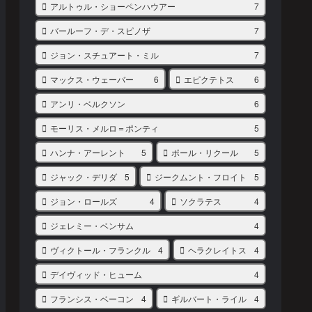
アルトゥル・ショーペンハウアー
7
バールーフ・デ・スピノザ
7
ジョン・スチュアート・ミル
7
マックス・ウェーバー
6
エピクテトス
6
アンリ・ベルクソン
6
モーリス・メルロ＝ポンティ
5
ハンナ・アーレント
5
ポール・リクール
5
ジャック・デリダ
5
ジークムント・フロイト
5
ジョン・ロールズ
4
ソクラテス
4
ジェレミー・ベンサム
4
ヴィクトール・フランクル
4
ヘラクレイトス
4
デイヴィッド・ヒューム
4
フランシス・ベーコン
4
ギルバート・ライル
4