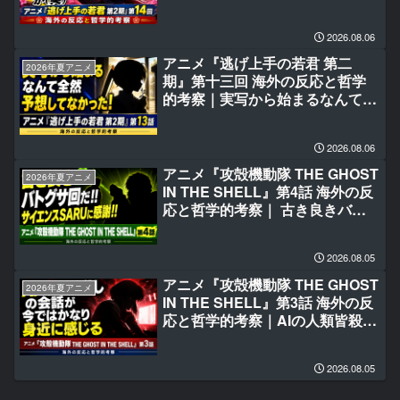
メモリアル」か(笑)
2026.08.06
アニメ『逃げ上手の若君 第二
2026年夏アニメ
期』第十三回 海外の反応と哲学
的考察｜実写から始まるなんて全
然予想してなかった！
2026.08.06
アニメ『攻殻機動隊 THE GHOST
2026年夏アニメ
IN THE SHELL』第4話 海外の反
応と哲学的考察｜ 古き良きバト
グサ回だ‼サイエンスSARUに感
謝‼
2026.08.05
アニメ『攻殻機動隊 THE GHOST
2026年夏アニメ
IN THE SHELL』第3話 海外の反
応と哲学的考察｜AIの人類皆殺し
の会話が今ではかなり身近に感じ
る
2026.08.05