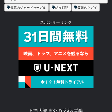
天幕のジャードゥーガル
幼女戦記
黄泉のツガイ
スポンサーリンク
ピヨ太郎 海外の反応×哲学