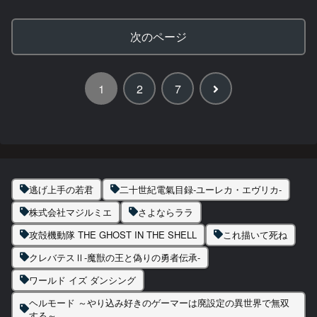
次のページ
次
1
2
7
へ
逃げ上手の若君
二十世紀電氣目録-ユーレカ・エヴリカ-
株式会社マジルミエ
さよならララ
攻殻機動隊 THE GHOST IN THE SHELL
これ描いて死ね
クレバテスⅡ-魔獣の王と偽りの勇者伝承-
ワールド イズ ダンシング
ヘルモード ～やり込み好きのゲーマーは廃設定の異世界で無双
する～