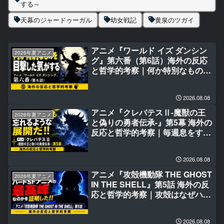
する～
天幕のジャードゥーガル
幼女戦記
黄泉のツガイ
アニメ『ワールド イズ ダンシン
2026年夏アニメ
グ』第六番（第6話）海外の反応
と哲学的考察｜何か特別なものを
目撃した気がする
2026.08.08
アニメ『クレバテスⅡ-魔獣の王
2026年夏アニメ
と偽りの勇者伝承-』第5幕 海外の
反応と哲学的考察｜毎週息をする
のも忘れるような展開だ‼
2026.08.08
アニメ『攻殻機動隊 THE GHOST
2026年夏アニメ
IN THE SHELL』第5話 海外の反
応と哲学的考察｜攻殻はなぜハー
ドSFアニメの最高峰なのかを証
明した‼
2026.08.08