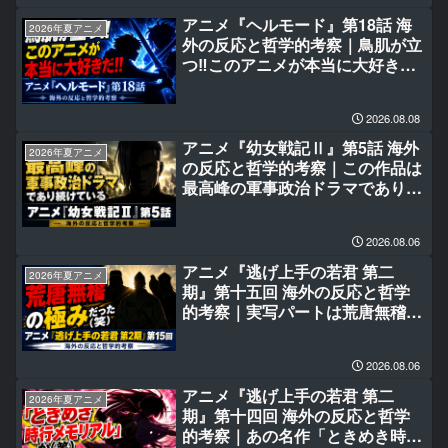
アニメ『ヘルモード』第18話 海
2026年夏アニメ
外の反応と哲学的考察｜鳥肌が立
つ‼このアニメが本当に大好き
だ‼
2026.08.08
アニメ『幼女戦記Ⅱ』第5話 海外
2026年夏アニメ
の反応と哲学的考察｜この作品は
最高峰の軍事政治ドラマであり続
けている
2026.08.06
アニメ『逃げ上手の若君 第二
2026年夏アニメ
期』第十五回 海外の反応と哲学
的考察｜実写パートは荒唐無稽の
極みだった(笑)
2026.08.06
アニメ『逃げ上手の若君 第二
2026年夏アニメ
期』第十四回 海外の反応と哲学
的考察｜あの名作「ときめき時行