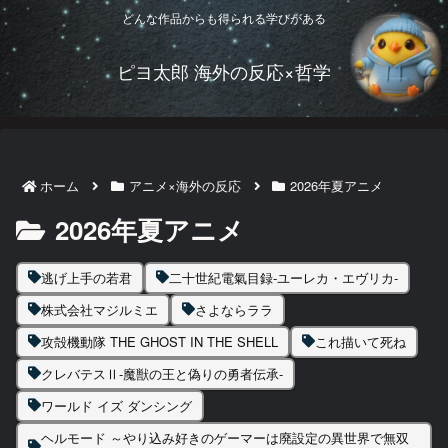
どんな作品からも得られる学びがある
ピヨ太郎 海外の反応×哲学
ホーム
アニメ×海外の反応
2026年夏アニメ
2026年夏アニメ
逃げ上手の若君
二十世紀電氣目録-ユーレカ・エヴリカ-
株式会社マジルミエ
さよならララ
攻殻機動隊 THE GHOST IN THE SHELL
これ描いて死ね
クレバテスⅡ-魔獣の王と偽りの勇者伝承-
ワールド イズ ダンシング
ヘルモード ～やり込み好きのゲーマーは廃設定の異世界で無双