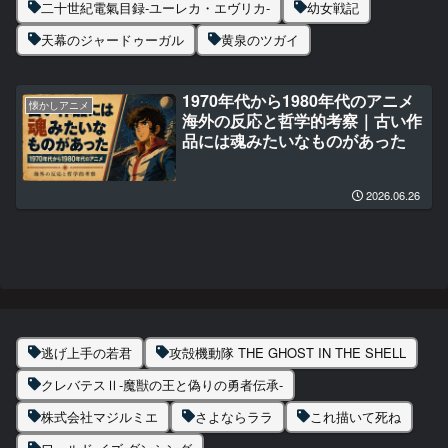
二十世紀電氣目録-ユーレカ・エヴリカ-
幼女戦記
天幕のジャードゥーガル
黄泉のツガイ
1970年代から1980年代のアニメ
懐かしアニメ
海外の反応と哲学的考察｜古い作
品には魂みたいなものがあった
2026.06.26
逃げ上手の若君
攻殻機動隊 THE GHOST IN THE SHELL
クレバテスⅡ-魔獣の王と偽りの勇者伝承-
株式会社マジルミエ
さよならララ
これ描いて死ね