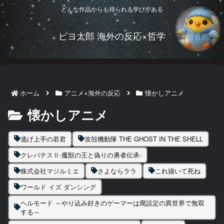
どんな作品からも得られる学びがある
ピヨ太郎 海外の反応×哲学
ホーム
アニメ×海外の反応
懐かしアニメ
懐かしアニメ
逃げ上手の若君
攻殻機動隊 THE GHOST IN THE SHELL
クレバテスⅡ-魔獣の王と偽りの勇者伝承-
株式会社マジルミエ
さよならララ
これ描いて死ね
ワールド イズ ダンシング
ヘルモード ～やり込み好きのゲーマーは廃設定の異世界で無双
する～